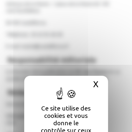
Adresse de la Mairie : 1 place de la Mairie 82 100
CASTELFERRUS
82100 Castelferrus
Téléphone : 05 63 95 40 49
E-mail :mairie@castelferrus.fr
Responsabilité éditoriale
Le directeur de la publication est
M. Guy Dupuy
en sa
qualité de maire de la commune de Castelferrus.
X
Masquer 
Rédaction
Service Administratif
Ce site utilise des
cookies et vous
Hébergement du site
donne le
OVH
contrôle sur ceux