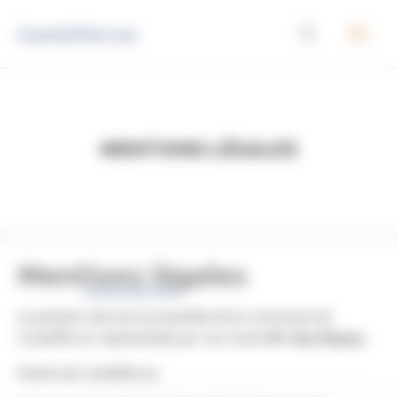
Panneau de gestion des cookies
Castelferrus
Mentions légales
Mentions légales
Le présent site est la propriété de la commune de
Castelferrus représentée par son maire
M. Guy Dupuy.
Mairie de Castelferrus