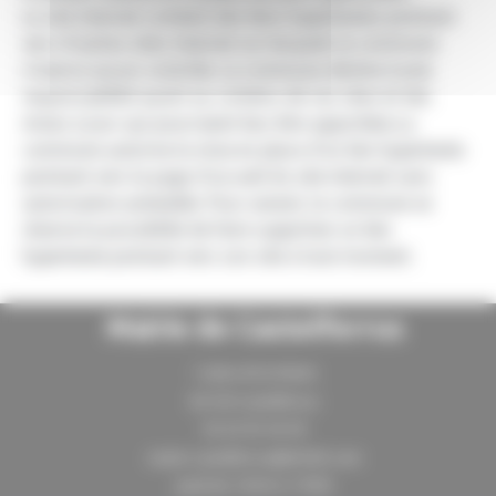
Le site internet contient des liens hypertextes pointant
vers d’autres sites internet sur lesquels la commune
n’exerce aucun contrôle. La commune décline toute
responsabilité quant au contenu de ces sites et des
mises à jour qui pourraient leur être apportées.La
commune autorise la mise en place d’un lien hypertexte
pointant vers la page d’accueil du site internet sans
autorisation préalable. Pour autant, la commune se
réserve la possibilité de faire supprimer un lien
hypertexte pointant vers son site à tout moment.
Mairie de Castelferrus
1 place de la Mairie
82100 Castelferrus
05 63 95 40 49
mairie-castelferrus@info82.com
jeudi de 13h30 à 17h00