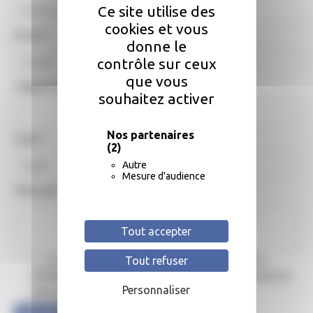
Ce site utilise des
cookies et vous
Email
*
donne le
contrôle sur ceux
que vous
Téléphone
souhaitez activer
Nos partenaires
Sujet
*
(2)
Autre
Mesure d'audience
Message
*
Tout accepter
J'autorise le site à collecter les informations
Tout refuser
saisies dans ce formulaire pour le traitement de ma
Personnaliser
demande.
*