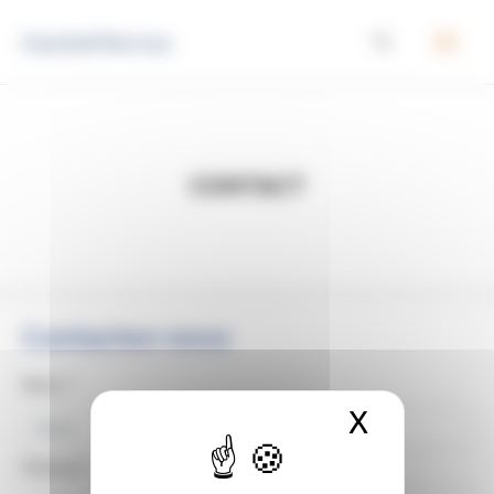
Panneau de gestion des cookies
Castelferrus
Contact
Contactez-nous
Nom
*
X
Masquer 
Prénom
*